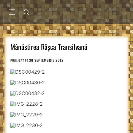
Sari
la
conținut
MENIU
PRINCIPAL
Mânăstirea Râșca Transilvană
30 SEPTEMBRIE 2012
PUBLICAT PE