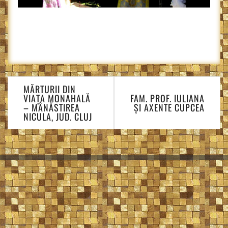
Navigare
MĂRTURII DIN
în
VIAȚA MONAHALĂ
FAM. PROF. IULIANA
articole
– MÂNĂSTIREA
ȘI AXENTE CUPCEA
NICULA, JUD. CLUJ