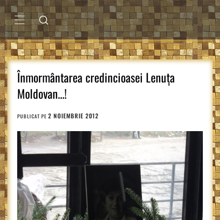
Sari
la
conținut
MENIU
PRINCIPAL
Înmormântarea credincioasei Lenuța
Moldovan…!
2 NOIEMBRIE 2012
PUBLICAT PE