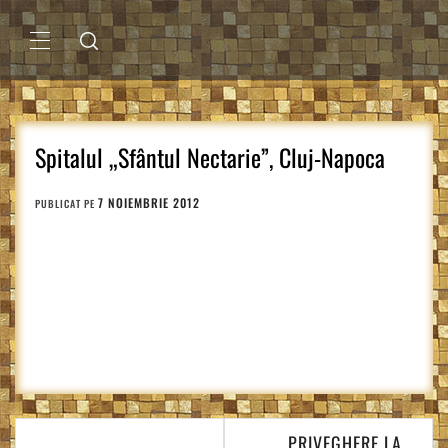
Sari
la
conținut
MENIU
PRINCIPAL
Spitalul „Sfântul Nectarie”, Cluj-Napoca
7 NOIEMBRIE 2012
PUBLICAT PE
Navigare
PRIVEGHERE LA