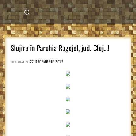
Sari
la
conținut
MENIU
PRINCIPAL
Slujire în Parohia Rogojel, jud. Cluj…!
22 DECEMBRIE 2012
PUBLICAT PE