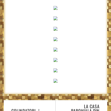
Navigare
LA CASA
în
COLINDATORI…!
PAROHIALA DIN