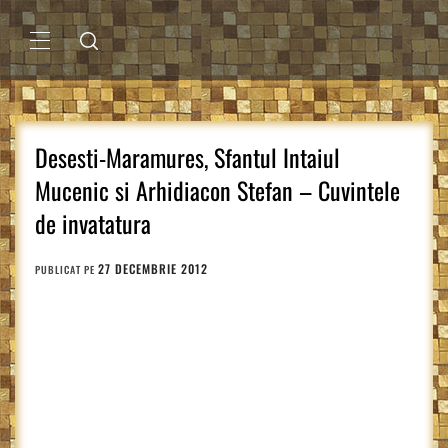
Sari
la
conținut
MENIU
PRINCIPAL
Desesti-Maramures, Sfantul Intaiul
Mucenic si Arhidiacon Stefan – Cuvintele
de invatatura
27 DECEMBRIE 2012
PUBLICAT PE