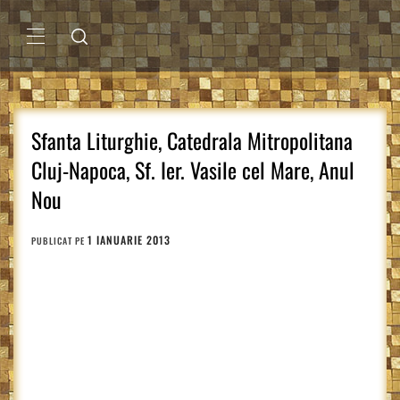
Sari
la
conținut
MENIU
PRINCIPAL
Sfanta Liturghie, Catedrala Mitropolitana
Cluj-Napoca, Sf. Ier. Vasile cel Mare, Anul
Nou
1 IANUARIE 2013
PUBLICAT PE