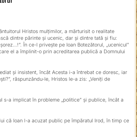
uitorul Hristos mulțimilor, a mărturisit o realitate
ă dintre părinte și ucenic, dar și dintre tată și fiu:
orez…!”. În ce-l privește pe Ioan Botezătorul, „ucenicul”
are el a împlinit-o prin acreditarea publică a Domnului
diat și insistent, încât Acesta i-a întrebat ce doresc, iar
ti?”, răspunzându-le, Hristos le-a zis: „Veniți de
s-a implicat în probleme „politice” și publice, încât a
i că Ioan l-a acuzat public pe împăratul Irod, în timp ce