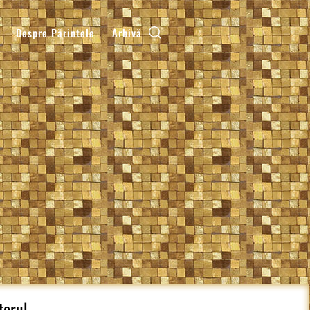
Despre Părintele
Arhivă
torul