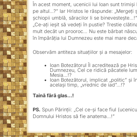
În acest moment, ucenicii lui Ioan sunt trimiși
pe altul…?” Iar Hristos le răspunde: „Mergeți ș
șchiopii umblă, săracilor li se binevestește…!”
„Ce-ați ieșit să vedeți în pustie? Trestie cl
mult decât un prooroc… Nu este bărbat născut
în împărăția lui Dumnezeu este mai mare dec
Observăm antiteza situațiilor și a mesajelor:
Ioan Botezătorul Îl acreditează pe Hrist
Dumnezeu, Cel ce ridică păcatele lumii
Mesia…!?
Ioan Botezătorul, implicat „politic” și î
același timp, „vrednic de iad”…!?
Taină fără glas…!
PS.
Spun Părinții: „Cel ce-și face fiul (ucenic
Domnului Hristos să fie anatema…!”