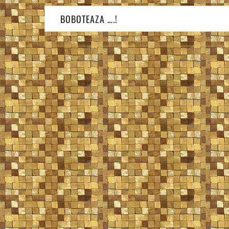
Navigare
BOBOTEAZA ….!
în
articole