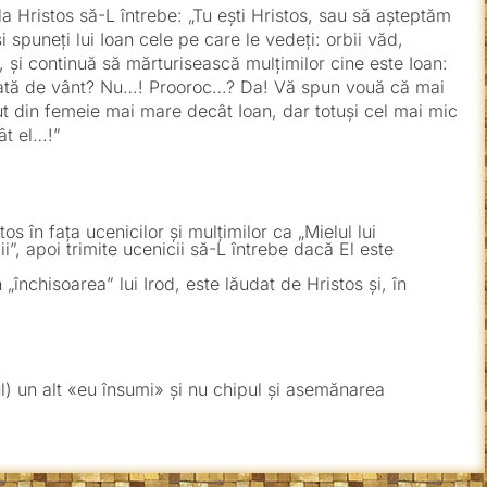
 la Hristos să-L întrebe: „Tu ești Hristos, sau să așteptăm
i spuneți lui Ioan cele pe care le vedeți: orbii văd,
, și continuă să mărturisească mulțimilor cine este Ioan:
ătinată de vânt? Nu…! Prooroc…? Da! Vă spun vouă că mai
 din femeie mai mare decât Ioan, dar totuși cel mai mic
ât el…!”
os în fața ucenicilor și mulțimilor ca „Mielul lui
”, apoi trimite ucenicii să-L întrebe dacă El este
n „închisoarea” lui Irod, este lăudat de Hristos și, în
ul) un alt «eu însumi» și nu chipul și asemănarea