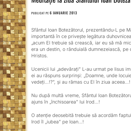
6 IANUARIE 2013
PUBLICAT PE
Sfântul Ioan Botezătorul, prezentându-L pe Mânt
importantă în ce privește legătura duhovniceasc
„acum El trebuie să crească, iar eu să mă micș
era un destin, o rânduială dumnezeiască, pe c
Hristos.
Ucenicii lui „adevărați” L-au urmat pe Iisus ime
ei au răspuns surprinși: „Doamne, unde locuieș
vedeți…!?”, și au rămas cu El în ziua aceea…!
Nu după multă vreme, Sfântul Ioan Botezătorul 
ajuns în „închisoarea” lui Irod…!
O atenție deosebită trebuie să acordăm faptulu
Irod îl „iubea” pe Ioan…!