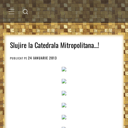
Sari
la
conținut
MENIU
PRINCIPAL
Slujire la Catedrala Mitropolitana…!
24 IANUARIE 2013
PUBLICAT PE