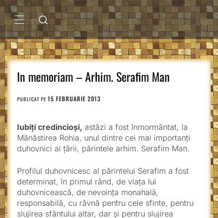
Sari
la
conținut
MENIU
PRINCIPAL
In memoriam – Arhim. Serafim Man
15 FEBRUARIE 2013
PUBLICAT PE
Iubiţi credincioşi,
astăzi a fost înmormântat, la
Mânăstirea Rohia, unul dintre cei mai importanţi
duhovnici ai ţării, părintele arhim. Serafim Man.
Profilul duhovnicesc al părintelui Serafim a fost
determinat, în primul rând, de viaţa lui
duhovnicească, de nevoinţa monahală,
responsabilă, cu râvnă pentru cele sfinte, pentru
slujirea sfântului altar, dar şi pentru slujirea