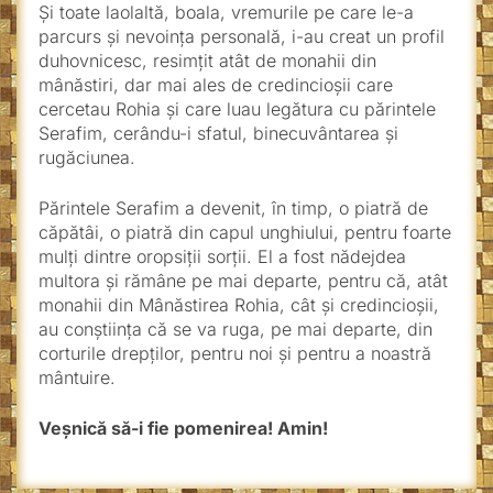
Şi toate laolaltă, boala, vremurile pe care le-a
parcurs şi nevoinţa personală, i-au creat un profil
duhovnicesc, resimţit atât de monahii din
mânăstiri, dar mai ales de credincioşii care
cercetau Rohia şi care luau legătura cu părintele
Serafim, cerându-i sfatul, binecuvântarea şi
rugăciunea.
Părintele Serafim a devenit, în timp, o piatră de
căpătâi, o piatră din capul unghiului, pentru foarte
mulţi dintre oropsiţii sorţii. El a fost nădejdea
multora şi rămâne pe mai departe, pentru că, atât
monahii din Mânăstirea Rohia, cât și credincioşii,
au conştiinţa că se va ruga, pe mai departe, din
corturile drepţilor, pentru noi şi pentru a noastră
mântuire.
Veşnică să-i fie pomenirea! Amin!