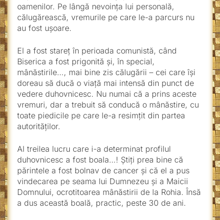
oamenilor. Pe lângă nevoinţa lui personală,
călugărească, vremurile pe care le-a parcurs nu
au fost uşoare.
El a fost stareţ în perioada comunistă, când
Biserica a fost prigonită şi, în special,
mânăstirile…, mai bine zis călugării – cei care îşi
doreau să ducă o viaţă mai intensă din punct de
vedere duhovnicesc. Nu numai că a prins aceste
vremuri, dar a trebuit să conducă o mânăstire, cu
toate piedicile pe care le-a resimţit din partea
autorităţilor.
Al treilea lucru care i-a determinat profilul
duhovnicesc a fost boala…! Știţi prea bine că
părintele a fost bolnav de cancer şi că el a pus
vindecarea pe seama lui Dumnezeu şi a Maicii
Domnului, ocrotitoarea mânăstirii de la Rohia. Însă
a dus această boală, practic, peste 30 de ani.