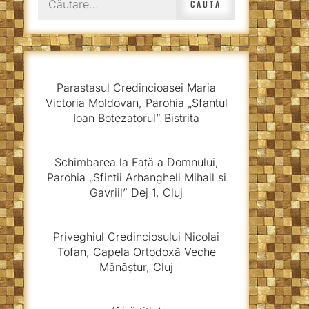
după:
Parastasul Credincioasei Maria
Victoria Moldovan, Parohia „Sfantul
Ioan Botezatorul” Bistrita
Schimbarea la Față a Domnului,
Parohia „Sfintii Arhangheli Mihail si
Gavriil” Dej 1, Cluj
Priveghiul Credinciosului Nicolai
Tofan, Capela Ortodoxă Veche
Mănăștur, Cluj