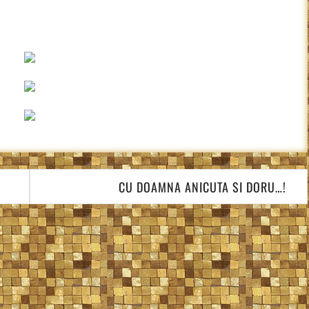
CU DOAMNA ANICUTA SI DORU…!