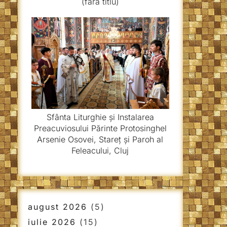
(fără titlu)
Sfânta Liturghie și Instalarea
Preacuviosului Părinte Protosinghel
Arsenie Osovei, Stareț și Paroh al
Feleacului, Cluj
august 2026
(5)
iulie 2026
(15)