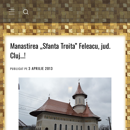
Sari
la
conținut
MENIU
PRINCIPAL
Manastirea „Sfanta Troita” Feleacu, jud.
Cluj…!
3 APRILIE 2013
PUBLICAT PE