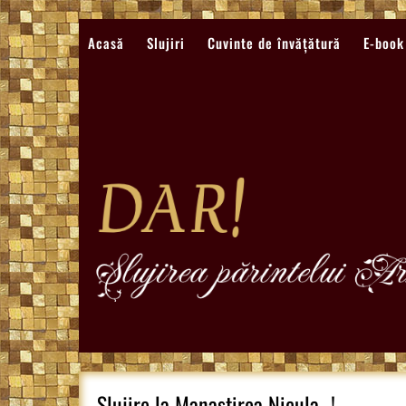
Sari
la
Acasă
Slujiri
Cuvinte de învățătură
E-book
conținut
Slujire la Manastirea Nicula…!