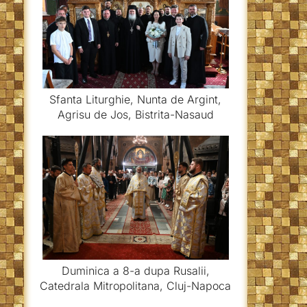
Sfanta Liturghie, Nunta de Argint,
Agrisu de Jos, Bistrita-Nasaud
Duminica a 8-a dupa Rusalii,
Catedrala Mitropolitana, Cluj-Napoca