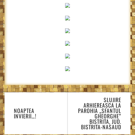
Navigare
SLUJIRE
în
ARHIEREASCA LA
articole
NOAPTEA
PAROHIA „SFANTUL
INVIERII…!
GHEORGHE”
BISTRITA, JUD.
BISTRITA-NASAUD