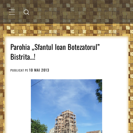
Sari
la
conținut
MENIU
PRINCIPAL
Parohia „Sfantul Ioan Botezatorul”
Bistrita…!
10 MAI 2013
PUBLICAT PE