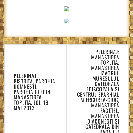
Navigare
PELERINAJ:
în
MANASTIREA
articole
TOPLITA,
MANASTIREA
IZVORUL
PELERINAJ:
MURESULUI,
BISTRITA, PAROHIA
CATEDRALA
DOMNESTI,
EPISCOPALA SI
PAROHIA GLEDIN,
CENTRUL EPARHIAL
MANASTIREA
MIERCUREA-CIUC,
TOPLITA, JOI, 16
MANASTIREA
MAI 2013
FAGETEL,
MANASTIREA
DIACONESTI SI
CATEDRALA DIN
BACAU…!