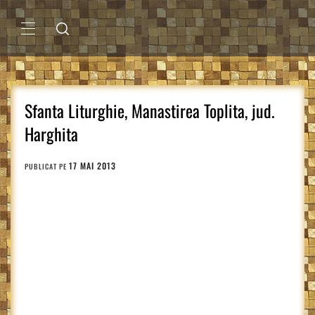
Sari
la
conținut
MENIU
PRINCIPAL
Sfanta Liturghie, Manastirea Toplita, jud.
Harghita
17 MAI 2013
PUBLICAT PE