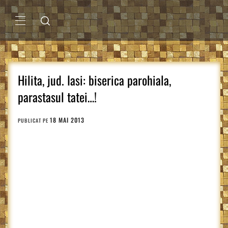
Sari
la
conținut
MENIU
PRINCIPAL
Hilita, jud. Iasi: biserica parohiala,
parastasul tatei…!
18 MAI 2013
PUBLICAT PE