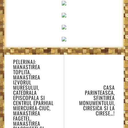
Navigare
PELERINAJ:
în
MANASTIREA
articole
TOPLITA,
MANASTIREA
IZVORUL
MURESULUI,
CASA
CATEDRALA
PARINTEASCA,
EPISCOPALA SI
SFINTIREA
CENTRUL EPARHIAL
MONUMENTULUI,
MIERCUREA-CIUC,
CIRESICA SI LA
MANASTIREA
CIRESE…!
FAGETEL,
MANASTIREA