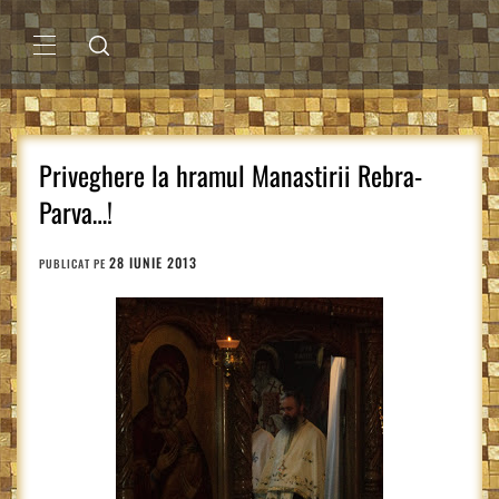
Sari
la
conținut
MENIU
PRINCIPAL
Priveghere la hramul Manastirii Rebra-
Parva…!
28 IUNIE 2013
PUBLICAT PE