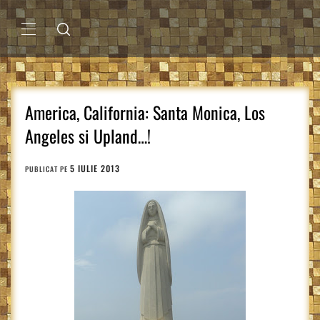
Sari
la
conținut
MENIU
PRINCIPAL
America, California: Santa Monica, Los
Angeles si Upland…!
5 IULIE 2013
PUBLICAT PE