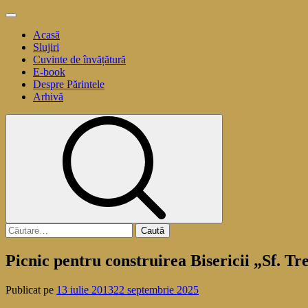
Sari
Meniu
la
principal
Acasă
conținut
Slujiri
Cuvinte de învățătură
E-book
Despre Părintele
Arhivă
Caută
după:
Picnic pentru construirea Bisericii „Sf. Tr
Publicat pe
13 iulie 2013
22 septembrie 2025