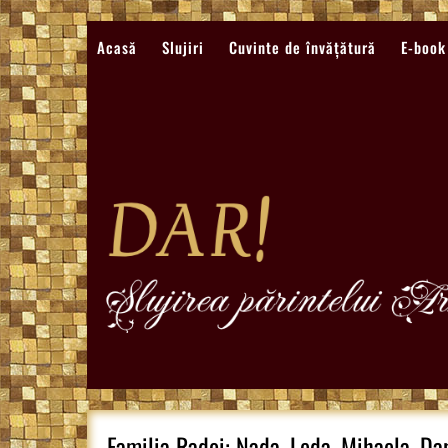
Sari
la
Acasă
Slujiri
Cuvinte de învățătură
E-book
conținut
Familia Radoi: Nada, Leda, Mihaela, Da