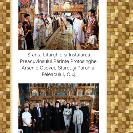
Sfânta Liturghie și Instalarea
Preacuviosului Părinte Protosinghel
Arsenie Osovei, Stareț și Paroh al
Feleacului, Cluj