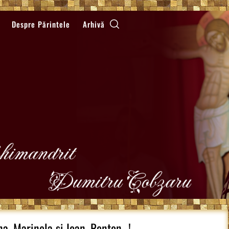
Despre Părintele
Arhivă
na, Marinela si Ioan, Renton…!