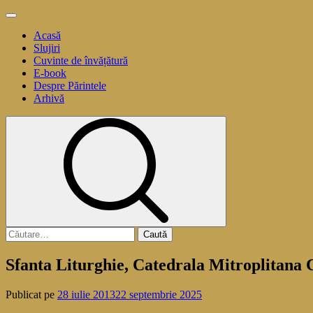
Sari
Meniu
la
principal
Acasă
conținut
Slujiri
Cuvinte de învățătură
E-book
Despre Părintele
Arhivă
Caută
după:
Sfanta Liturghie, Catedrala Mitroplitana
Publicat pe
28 iulie 2013
22 septembrie 2025