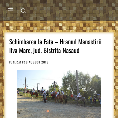
Sari
la
conținut
MENIU
PRINCIPAL
Schimbarea la Fata – Hramul Manastirii
Ilva Mare, jud. Bistrita-Nasaud
6 AUGUST 2013
PUBLICAT PE