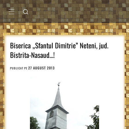
Sari
la
conținut
MENIU
PRINCIPAL
Biserica „Sfantul Dimitrie” Neteni, jud.
Bistrita-Nasaud…!
27 AUGUST 2013
PUBLICAT PE