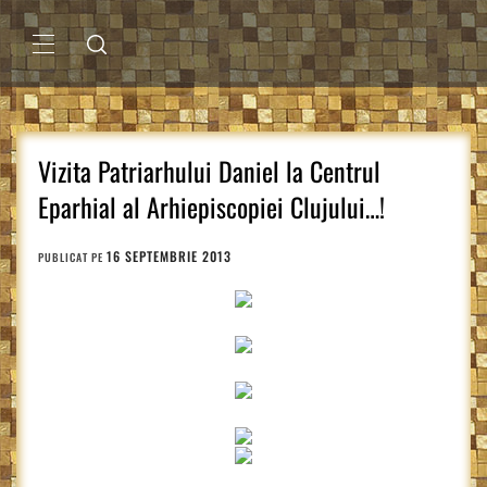
Sari
la
conținut
MENIU
PRINCIPAL
Vizita Patriarhului Daniel la Centrul
Eparhial al Arhiepiscopiei Clujului…!
16 SEPTEMBRIE 2013
PUBLICAT PE