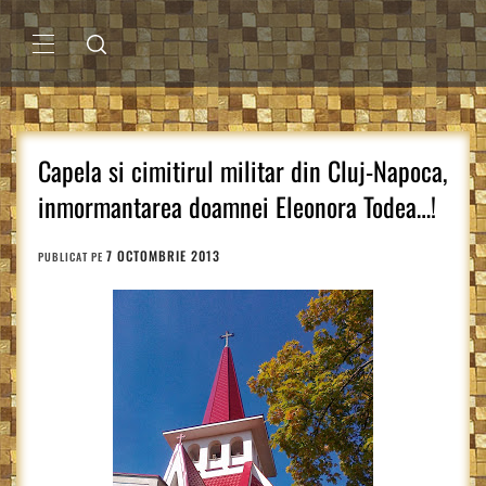
Sari
la
conținut
MENIU
PRINCIPAL
Capela si cimitirul militar din Cluj-Napoca,
inmormantarea doamnei Eleonora Todea…!
7 OCTOMBRIE 2013
PUBLICAT PE