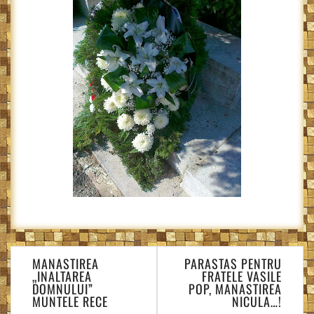
Navigare
MANASTIREA
PARASTAS PENTRU
în
„INALTAREA
FRATELE VASILE
articole
DOMNULUI”
POP, MANASTIREA
MUNTELE RECE
NICULA…!