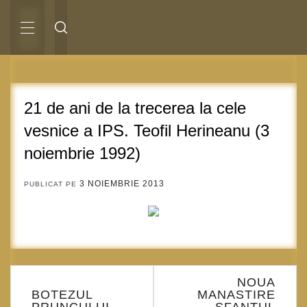
Sari
la
conținut
MENIU
PRINCIPAL
21 de ani de la trecerea la cele
vesnice a IPS. Teofil Herineanu (3
noiembrie 1992)
3 NOIEMBRIE 2013
PUBLICAT PE
Navigare
NOUA
în
BOTEZUL
MANASTIRE
articole