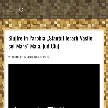
Sari
la
conținut
MENIU
PRINCIPAL
Slujire in Parohia „Sfantul Ierarh Vasile
cel Mare” Maia, jud Cluj
17 NOIEMBRIE 2013
PUBLICAT PE