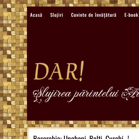
Sari
la
Acasă
Slujiri
Cuvinte de învățătură
E-book
conținut
Basarabia: Ungheni, Balti, Curchi…!