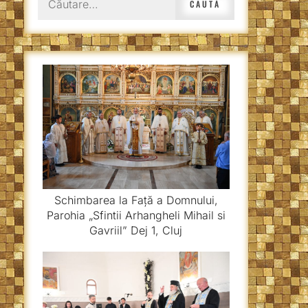
după:
Schimbarea la Față a Domnului,
Parohia „Sfintii Arhangheli Mihail si
Gavriil” Dej 1, Cluj