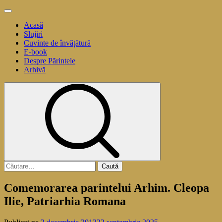
Sari
Meniu
la
principal
Acasă
conținut
Slujiri
Cuvinte de învățătură
E-book
Despre Părintele
Arhivă
Caută
după:
Comemorarea parintelui Arhim. Cleopa
Ilie, Patriarhia Romana