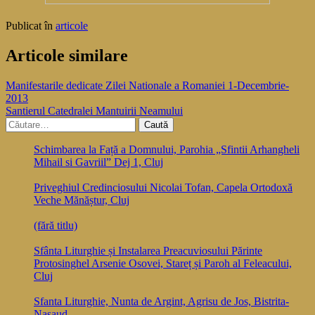
Publicat în
articole
Articole similare
Navigare
Manifestarile dedicate Zilei Nationale a Romaniei 1-Decembrie-
2013
în
Santierul Catedralei Mantuirii Neamului
articole
Caută
după:
Schimbarea la Față a Domnului, Parohia „Sfintii Arhangheli
Mihail si Gavriil” Dej 1, Cluj
Priveghiul Credinciosului Nicolai Tofan, Capela Ortodoxă
Veche Mănăștur, Cluj
(fără titlu)
Sfânta Liturghie și Instalarea Preacuviosului Părinte
Protosinghel Arsenie Osovei, Stareț și Paroh al Feleacului,
Cluj
Sfanta Liturghie, Nunta de Argint, Agrisu de Jos, Bistrita-
Nasaud