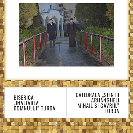
Navigare
CATEDRALA „SFINTII
în
BISERICA
ARHANGHELI
„INALTAREA
articole
MIHAIL SI GAVRIIL”
DOMNULUI” TURDA
TURDA