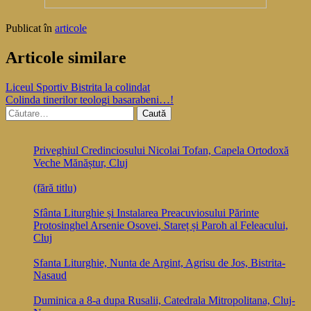
Publicat în
articole
Articole similare
Navigare
Liceul Sportiv Bistrita la colindat
Colinda tinerilor teologi basarabeni…!
în
Caută
articole
după:
Priveghiul Credinciosului Nicolai Tofan, Capela Ortodoxă
Veche Mănăștur, Cluj
(fără titlu)
Sfânta Liturghie și Instalarea Preacuviosului Părinte
Protosinghel Arsenie Osovei, Stareț și Paroh al Feleacului,
Cluj
Sfanta Liturghie, Nunta de Argint, Agrisu de Jos, Bistrita-
Nasaud
Duminica a 8-a dupa Rusalii, Catedrala Mitropolitana, Cluj-