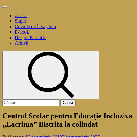
Sari
Meniu
la
principal
Acasă
conținut
Slujiri
Cuvinte de învățătură
E-book
Despre Părintele
Arhivă
Caută
după:
Centrul Scolar pentru Educaţie Incluziva
„Lacrima” Bistrita la colindat