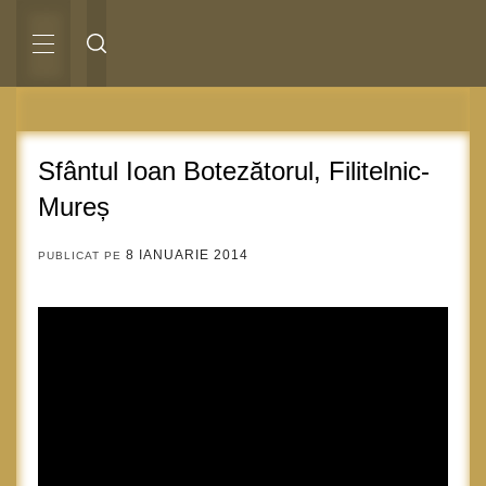
Sari
la
conținut
MENIU
PRINCIPAL
Sfântul Ioan Botezătorul, Filitelnic-
Mureș
8 IANUARIE 2014
PUBLICAT PE