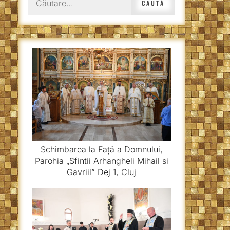
după:
Schimbarea la Față a Domnului,
Parohia „Sfintii Arhangheli Mihail si
Gavriil” Dej 1, Cluj