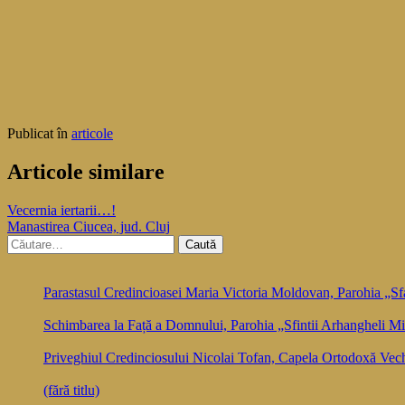
Publicat în
articole
Articole similare
Navigare
Vecernia iertarii…!
Manastirea Ciucea, jud. Cluj
în
Caută
articole
după:
Parastasul Credincioasei Maria Victoria Moldovan, Parohia „Sfa
Schimbarea la Față a Domnului, Parohia „Sfintii Arhangheli Mih
Priveghiul Credinciosului Nicolai Tofan, Capela Ortodoxă Vec
(fără titlu)