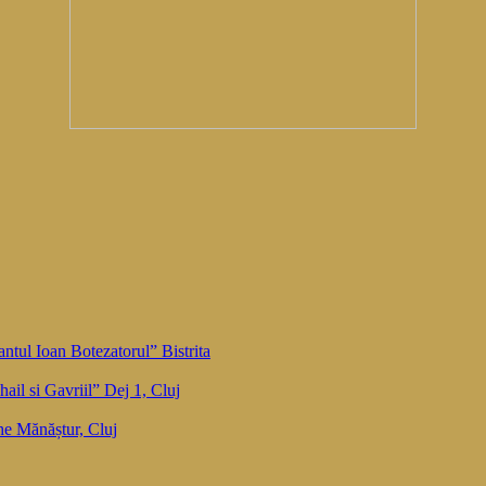
ntul Ioan Botezatorul” Bistrita
ail si Gavriil” Dej 1, Cluj
he Mănăștur, Cluj