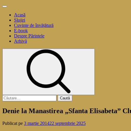
Sari
Meniu
la
principal
Acasă
conținut
Slujiri
Cuvinte de învățătură
E-book
Despre Părintele
Arhivă
Caută
după:
Denie la Manastirea „Sfanta Elisabeta” C
Publicat pe
3 martie 2014
22 septembrie 2025