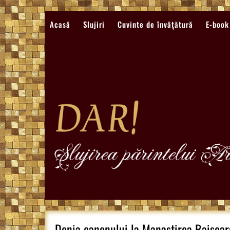
Sari
la
Acasă
Slujiri
Cuvinte de învățătură
E-book
conținut
Denia canonului la Manastirea Baisoar