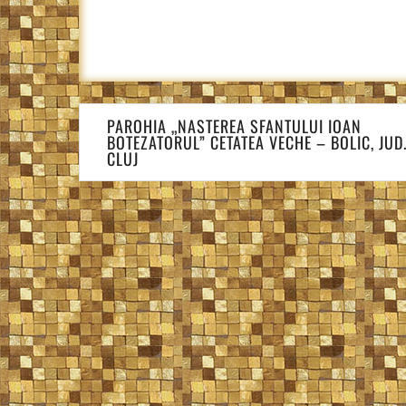
Navigare
PAROHIA „NASTEREA SFANTULUI IOAN
în
BOTEZATORUL” CETATEA VECHE – BOLIC, JUD
articole
CLUJ