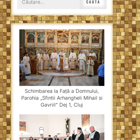
după:
Schimbarea la Față a Domnului,
Parohia „Sfintii Arhangheli Mihail si
Gavriil” Dej 1, Cluj