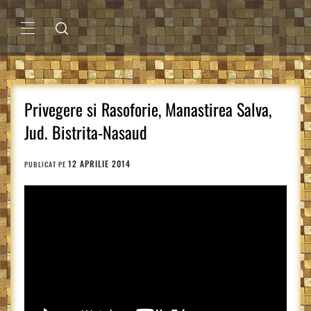
Sari
la
conținut
MENIU
PRINCIPAL
Privegere si Rasoforie, Manastirea Salva,
Jud. Bistrita-Nasaud
12 APRILIE 2014
PUBLICAT PE