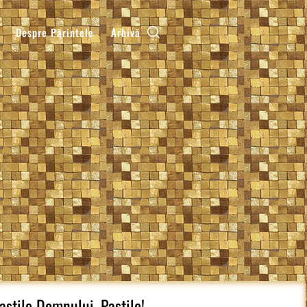
Despre Părintele
Arhivă
astile Domnului, Pastile!…