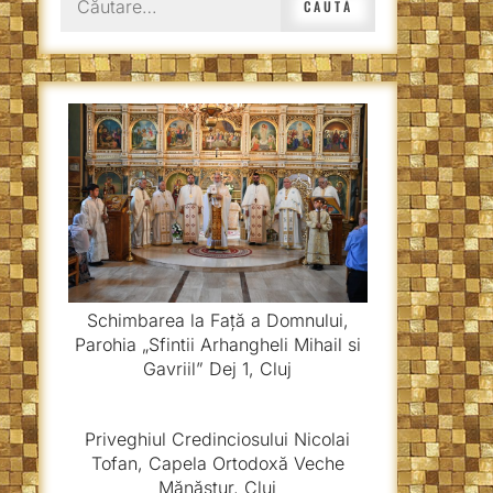
după:
Schimbarea la Față a Domnului,
Parohia „Sfintii Arhangheli Mihail si
Gavriil” Dej 1, Cluj
Priveghiul Credinciosului Nicolai
Tofan, Capela Ortodoxă Veche
Mănăștur, Cluj