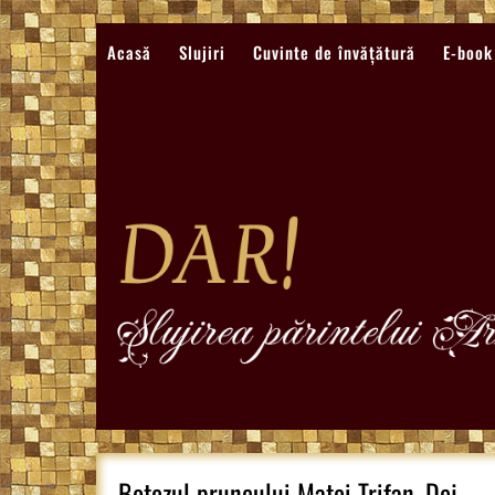
Sari
la
Acasă
Slujiri
Cuvinte de învățătură
E-book
conținut
Botezul pruncului Matei Trifan, Dej