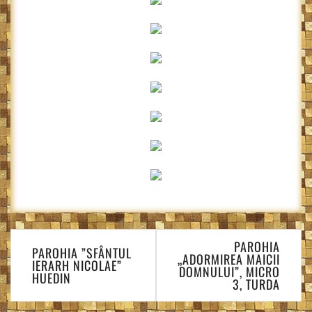
Navigare
PAROHIA
în
PAROHIA ”SFÂNTUL
„ADORMIREA MAICII
IERARH NICOLAE”
articole
DOMNULUI”, MICRO
HUEDIN
3, TURDA