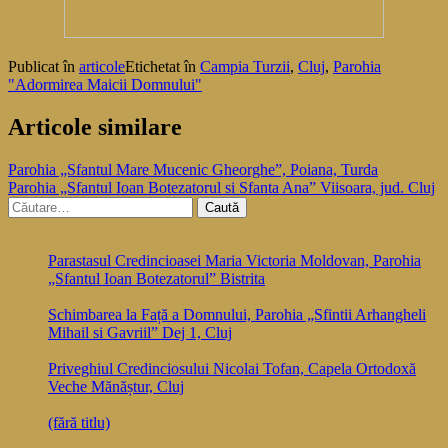
Publicat în
articole
Etichetat în
Campia Turzii
,
Cluj
,
Parohia
"Adormirea Maicii Domnului"
Articole similare
Navigare
Parohia „Sfantul Mare Mucenic Gheorghe”, Poiana, Turda
Parohia „Sfantul Ioan Botezatorul si Sfanta Ana” Viisoara, jud. Cluj
în
Caută
articole
după:
Parastasul Credincioasei Maria Victoria Moldovan, Parohia
„Sfantul Ioan Botezatorul” Bistrita
Schimbarea la Față a Domnului, Parohia „Sfintii Arhangheli
Mihail si Gavriil” Dej 1, Cluj
Priveghiul Credinciosului Nicolai Tofan, Capela Ortodoxă
Veche Mănăștur, Cluj
(fără titlu)