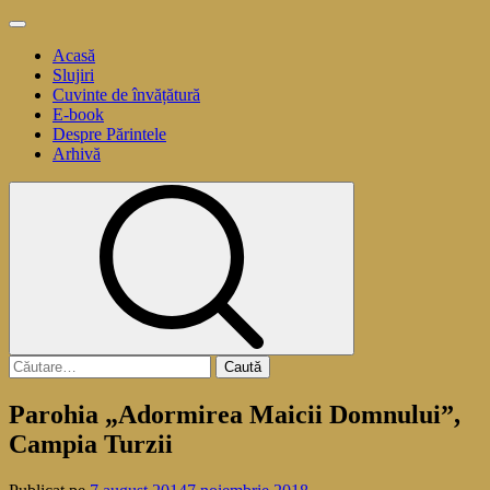
Sari
Meniu
la
principal
Acasă
conținut
Slujiri
Cuvinte de învățătură
E-book
Despre Părintele
Arhivă
Caută
după:
Parohia „Adormirea Maicii Domnului”,
Campia Turzii