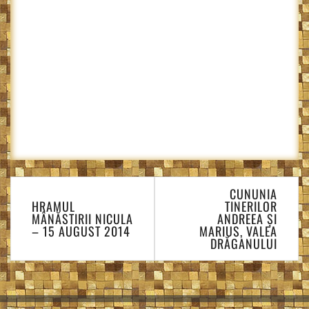
Navigare
CUNUNIA
în
HRAMUL
TINERILOR
articole
MÂNĂSTIRII NICULA
ANDREEA ȘI
– 15 AUGUST 2014
MARIUS, VALEA
DRĂGANULUI