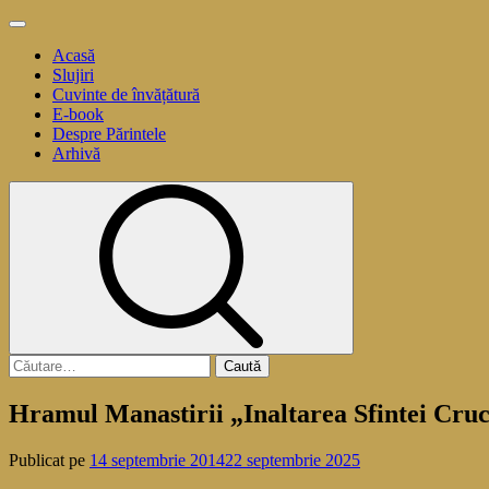
Sari
Meniu
la
principal
Acasă
conținut
Slujiri
Cuvinte de învățătură
E-book
Despre Părintele
Arhivă
Caută
după:
Hramul Manastirii „Inaltarea Sfintei Cruci
Publicat pe
14 septembrie 2014
22 septembrie 2025