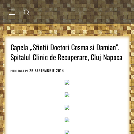
Sari
la
conținut
MENIU
PRINCIPAL
Capela „Sfintii Doctori Cosma si Damian”,
Spitalul Clinic de Recuperare, Cluj-Napoca
25 SEPTEMBRIE 2014
PUBLICAT PE