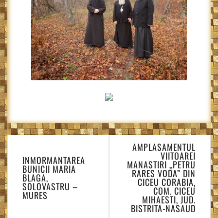
Navigare
AMPLASAMENTUL
în
VIITOAREI
INMORMANTAREA
articole
MANASTIRI „PETRU
BUNICII MARIA
RARES VODA” DIN
BLAGA,
CICEU CORABIA,
SOLOVASTRU –
COM. CICEU
MURES
MIHAESTI, JUD.
BISTRITA-NASAUD