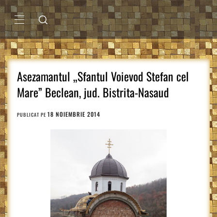
Sari
la
conținut
MENIU
PRINCIPAL
Asezamantul „Sfantul Voievod Stefan cel
Mare” Beclean, jud. Bistrita-Nasaud
18 NOIEMBRIE 2014
PUBLICAT PE