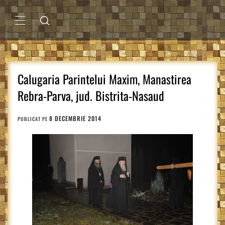
Sari
la
conținut
MENIU
PRINCIPAL
Calugaria Parintelui Maxim, Manastirea
Rebra-Parva, jud. Bistrita-Nasaud
8 DECEMBRIE 2014
PUBLICAT PE