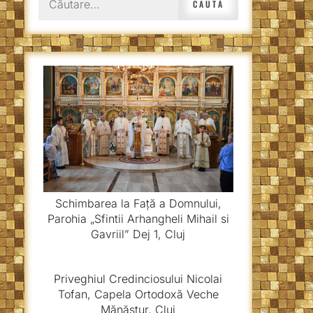
după:
Schimbarea la Față a Domnului,
Parohia „Sfintii Arhangheli Mihail si
Gavriil” Dej 1, Cluj
Priveghiul Credinciosului Nicolai
Tofan, Capela Ortodoxă Veche
Mănăștur, Cluj