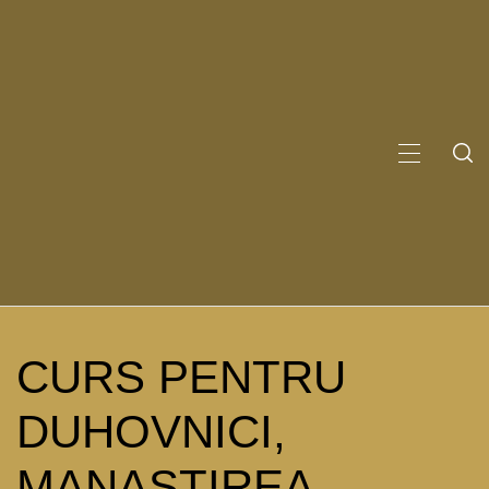
Sari
la
conținut
MENIU
PRINCI
CURS PENTRU
DUHOVNICI,
MANASTIREA