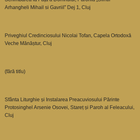
Arhangheli Mihail si Gavriil” Dej 1, Cluj
Priveghiul Credinciosului Nicolai Tofan, Capela Ortodoxă
Veche Mănăștur, Cluj
(fără titlu)
Sfânta Liturghie și Instalarea Preacuviosului Părinte
Protosinghel Arsenie Osovei, Stareț și Paroh al Feleacului,
Cluj