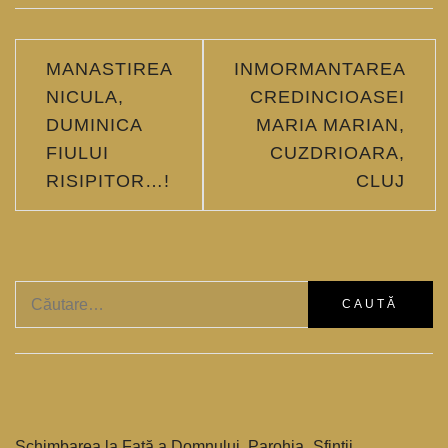
Navigare
MANASTIREA
INMORMANTAREA
în
NICULA,
CREDINCIOASEI
DUMINICA
MARIA MARIAN,
articole
FIULUI
CUZDRIOARA,
RISIPITOR…!
CLUJ
Caută
după:
Schimbarea la Față a Domnului, Parohia „Sfintii