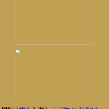
Publicat în
articole
Etichetat în
inmormantare
,
jud. Bistrita-Nasaud
,