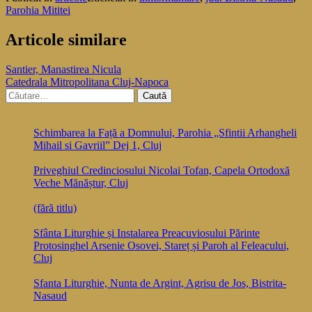
Parohia Mititei
Articole similare
Navigare
Santier, Manastirea Nicula
Catedrala Mitropolitana Cluj-Napoca
în
Caută
articole
după:
Schimbarea la Față a Domnului, Parohia „Sfintii Arhangheli
Mihail si Gavriil” Dej 1, Cluj
Priveghiul Credinciosului Nicolai Tofan, Capela Ortodoxă
Veche Mănăștur, Cluj
(fără titlu)
Sfânta Liturghie și Instalarea Preacuviosului Părinte
Protosinghel Arsenie Osovei, Stareț și Paroh al Feleacului,
Cluj
Sfanta Liturghie, Nunta de Argint, Agrisu de Jos, Bistrita-
Nasaud