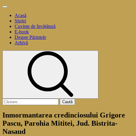
Sari
Meniu
la
principal
Acasă
conținut
Slujiri
Cuvinte de învățătură
E-book
Despre Părintele
Arhivă
Caută
după:
Inmormantarea credinciosului Grigore
Pascu, Parohia Mititei, Jud. Bistrita-
Nasaud