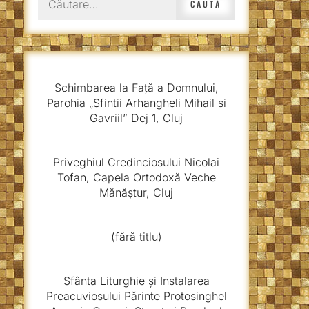
după:
Schimbarea la Față a Domnului,
Parohia „Sfintii Arhangheli Mihail si
Gavriil” Dej 1, Cluj
Priveghiul Credinciosului Nicolai
Tofan, Capela Ortodoxă Veche
Mănăștur, Cluj
(fără titlu)
Sfânta Liturghie și Instalarea
Preacuviosului Părinte Protosinghel